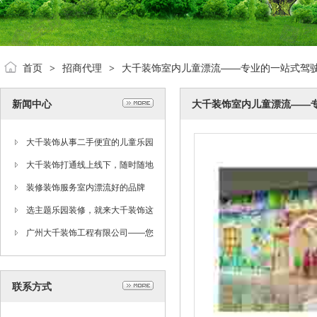
首页
招商代理
大千装饰室内儿童漂流——专业的一站式驾
>
>
新闻中心
大千装饰室内儿童漂流——
大千装饰从事二手便宜的儿童乐园
装修设备转让、出售
大千装饰打通线上线下，随时随地
关注深受欢迎的大千艺术优惠信息
装修装饰服务室内漂流好的品牌
选主题乐园装修，就来大千装饰这
里，有你所需的主题公园装修
广州大千装饰工程有限公司——您
身边的主题乐园设计及儿童乐园设
联系方式